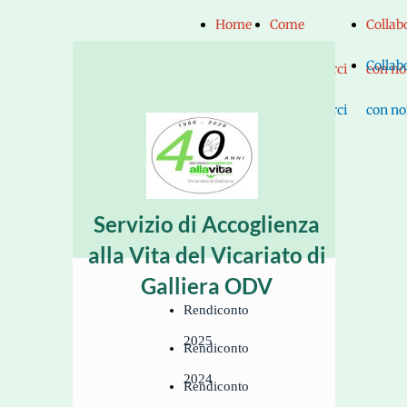
Home
Come
Collab
Home
Come
Collab
Page
raggiungerci
con no
Page
raggiungerci
con no
Servizio di Accoglienza
alla Vita del Vicariato di
Galliera ODV
Rendiconto
2025
Rendiconto
2024
Rendiconto