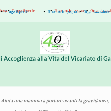
abora
Progetti per le
Il nostro impegno
Organizzaz
a
Progetti per le
Il nostro impegno
Organizzazione
noi
mamme
Statuto
Il
mamme
Statuto
Il
"Progetto
Chi
Consig
"Progetto
Chi
Consiglio
Vita"
siamo e
Dirett
Vita"
siamo e
Direttivo
di Accoglienza alla Vita del Vicariato di G
"Progetto
come
Refere
"Progetto
come
Referenti
Gemma"
operiamo
nelle
Gemma"
operiamo
nelle
"Sostegno
Le nostre
parro
"Sostegno
Le nostre
parrocchi
Aiuta una mamma a portare avanti la gravidanza,
mamma e
iniziative
Il Cent
mamma e
iniziative
Il Centro d