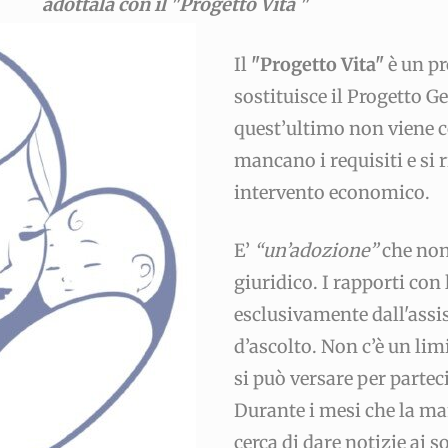
a con il "Progetto Vita "
bambino"
Ascolt
bambino"
Ascolto
Il
"Progetto Vita"
è un pr
"RicicliAMO"
"RicicliAMO"
sostituisce il Progetto
quest’ultimo non viene 
mancano i requisiti e si 
intervento economico.
E’
“un’adozione”
che no
giuridico. I rapporti co
esclusivamente dall'assis
d’ascolto. Non c’è un l
si può versare per partec
Durante i mesi che la ma
cerca di dare notizie ai s