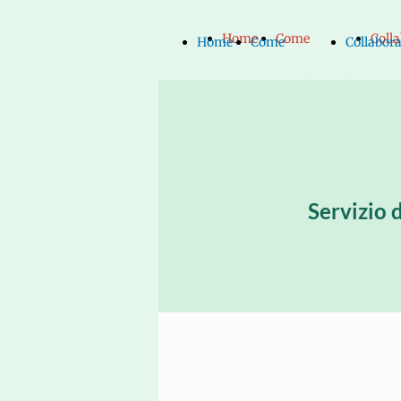
Home
Come
Coll
Home
Come
Collabor
Page
raggiungerci
con 
Page
raggiungerci
con noi
Servizio 