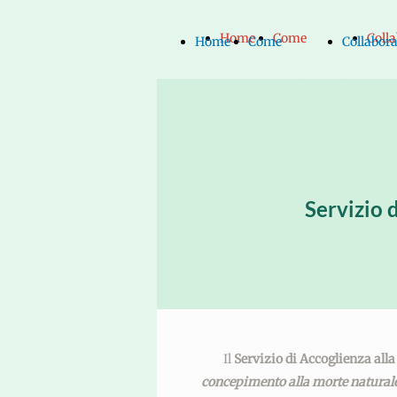
Home
Come
Coll
Home
Come
Collabor
Page
raggiungerci
con 
Page
raggiungerci
con noi
Servizio 
Il
Servizio di Accoglienza alla 
concepimento alla morte natural