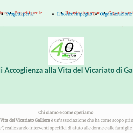
abora
Progetti per le
Il nostro impegno
Organizzaz
a
Progetti per le
Il nostro impegno
Organizzazione
noi
mamme
Statuto
Il
mamme
Statuto
Il
"Progetto
Chi
Consig
"Progetto
Chi
Consiglio
Vita"
siamo e
Dirett
Vita"
siamo e
Direttivo
di Accoglienza alla Vita del Vicariato di G
"Progetto
come
Refere
"Progetto
come
Referenti
Gemma"
operiamo
nelle
Gemma"
operiamo
nelle
"Sostegno
Le nostre
parro
"Sostegno
Le nostre
parrocchi
Chi siamo e come operiamo
Vita del Vicariato Galliera
è un’associazione che ha come scopo prin
mamma e
iniziative
Il Cent
mamma e
iniziative
Il Centro d
e"
, realizzando interventi specifici di aiuto alle donne e alle famiglie i