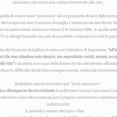
nascente e nel creare una cultura favorevole alla vita.
bambino"
Ascolt
bambino"
Ascolto
 quella di essere stato “promosso” da un gruppetto di laici delle parr
"RicicliAMO"
"RicicliAMO"
 del compianto don Francesco Ravaglia e sostenuto da don Bruno Sal
un incontro ormai storico avvenuto il 16 Gennaio 1986. In quella sed
e”
e si allargò (tramite una rete di sacerdoti e volontari) a tutte le par
ita del Vicariato di Galliera è sorto con l’obiettivo di rispondere
“all’
mpi che non chiedono solo denaro, ma soprattutto carità, amore, acco
lla vita”
e da allora si occupa delle donne che da sole devono affront
iliari in difficoltà dando loro sostegno morale, materiale ed econom
Molteplici sono le iniziative per “farsi conoscere”:
te a chiunque ne faccia richiesta
(è sufficiente inviarci una email o 
o del centro d'ascolto e comunicare il proprio nominativo e indirizzo 
indirizzario):
· Il periodico Amore Servizio e Vita