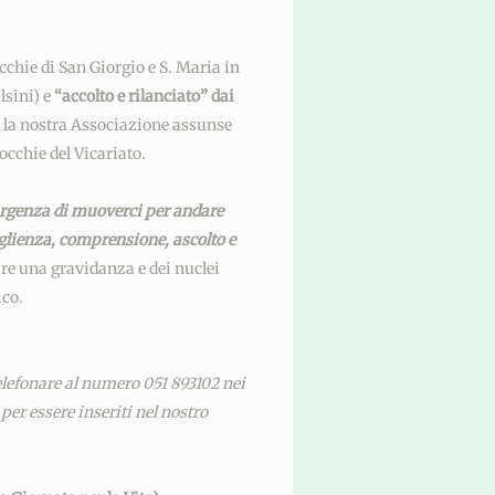
o
occhie di San Giorgio e S. Maria in
sini) e
“accolto e rilanciato” dai
e la nostra Associazione assunse
rocchie del Vicariato.
urgenza di muoverci per andare
glienza, comprensione, ascolto e
are una gravidanza e dei nuclei
ico.
telefonare al numero 051 893102 nei
per essere inseriti nel nostro