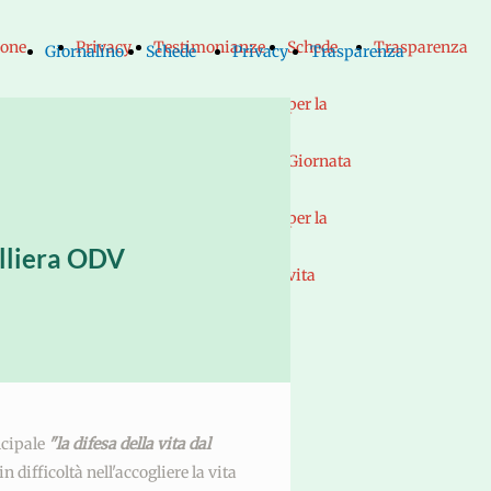
ione
Privacy
Testimonianze
Schede
Trasparenza
Giornalino
Schede
Privacy
Trasparenza
per la
per la
lio
Giornata
Giornata
ivo
per la
per la
alliera ODV
nti
vita
vita
cchie
e
cipale
"la difesa della vita dal
ro di
i
n difficoltà nell'accogliere la vita